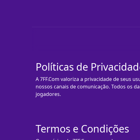
Políticas de Privacida
A 7FF.Com valoriza a privacidade de seus u
nossos canais de comunicação. Todos os dad
jogadores.
Termos e Condições