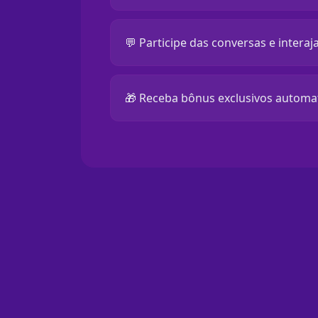
💬 Participe das conversas e interaj
🎁 Receba bônus exclusivos autom