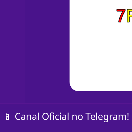
📱 Canal Oficial no Telegram!