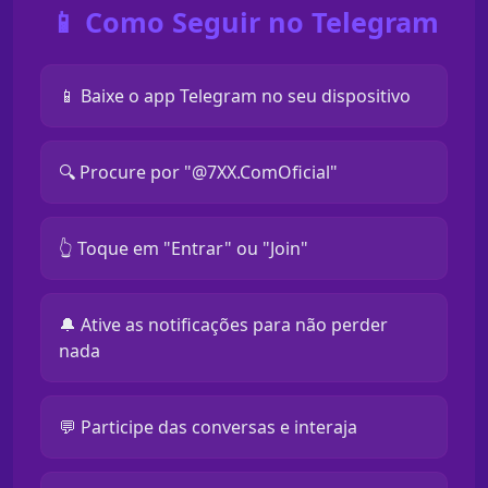
📱 Como Seguir no Telegram
📱 Baixe o app Telegram no seu dispositivo
🔍 Procure por "@7XX.ComOficial"
👆 Toque em "Entrar" ou "Join"
🔔 Ative as notificações para não perder
nada
💬 Participe das conversas e interaja